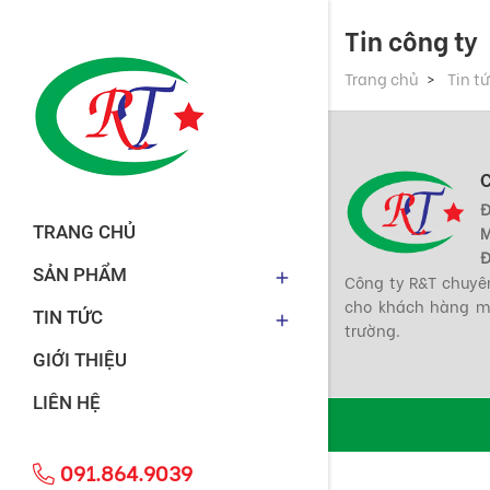
Tin công ty
Trang chủ
Tin t
Đ
TRANG CHỦ
M
Đ
SẢN PHẨM
Công ty R&T chuyên
cho khách hàng mộ
TIN TỨC
trường.
GIỚI THIỆU
LIÊN HỆ
091.864.9039