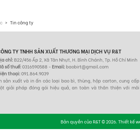
ức
Tin công ty
CÔNG TY TNHH SẢN XUẤT THƯƠNG MẠI DỊCH VỤ R&T
ịa chỉ:
B22/456 Ấp 2, Xã Tân Nhựt, H. Bình Chánh, Tp. Hồ Chí Minh
ã số thuế:
0316590588 -
Email:
baobirt@gmail.com
iện thoại:
091.864.9039
 sản xuất và in ấn các loại bao bì, thùng, hộp carton, cung cấp
t giải pháp đóng gói hiệu quả, an toàn và thân thiện với môi
Bản quyền của R&T © 2026.
Thiết kế w