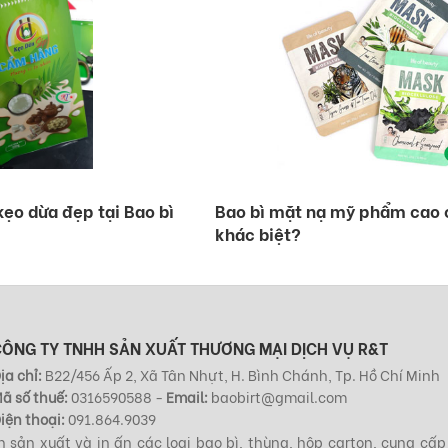
kẹo dừa đẹp tại Bao bì
Bao bì mặt nạ mỹ phẩm cao 
khác biệt?
CÔNG TY TNHH SẢN XUẤT THƯƠNG MẠI DỊCH VỤ R&T
ịa chỉ:
B22/456 Ấp 2, Xã Tân Nhựt, H. Bình Chánh, Tp. Hồ Chí Minh
ã số thuế:
0316590588 -
Email:
baobirt@gmail.com
iện thoại:
091.864.9039
 sản xuất và in ấn các loại bao bì, thùng, hộp carton, cung cấp