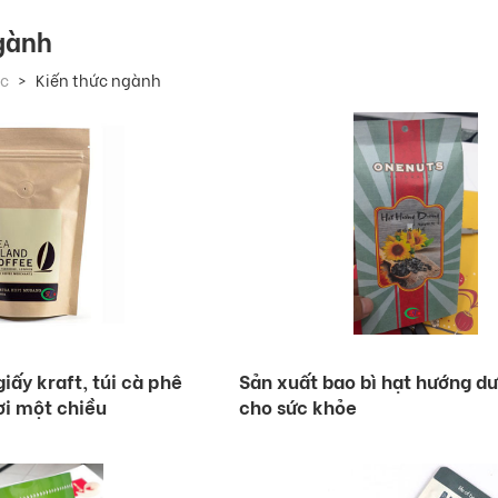
gành
ức
Kiến thức ngành
iấy kraft, túi cà phê
Sản xuất bao bì hạt hướng dư
ơi một chiều
cho sức khỏe