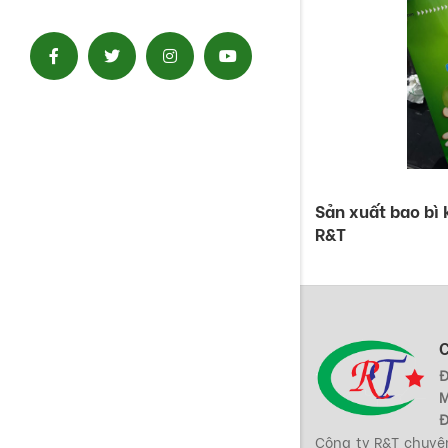
Sản xuất bao bì 
R&T
Đ
M
Đ
Công ty R&T chuyên