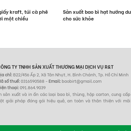
iấy kraft, túi cà phê
Sản xuất bao bì hạt hướng dư
ơi một chiều
cho sức khỏe
CÔNG TY TNHH SẢN XUẤT THƯƠNG MẠI DỊCH VỤ R&T
ịa chỉ:
B22/456 Ấp 2, Xã Tân Nhựt, H. Bình Chánh, Tp. Hồ Chí Minh
ã số thuế:
0316590588 -
Email:
baobirt@gmail.com
iện thoại:
091.864.9039
 sản xuất và in ấn các loại bao bì, thùng, hộp carton, cung cấp
t giải pháp đóng gói hiệu quả, an toàn và thân thiện với môi