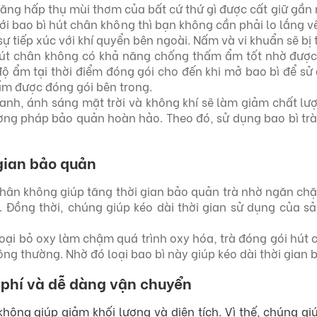
năng hấp thụ mùi thơm của bất cứ thứ gì được cất giữ gần 
với bao bì hút chân không thì bạn không cần phải lo lắng v
ự tiếp xúc với khí quyển bên ngoài. Nấm và vi khuẩn sẽ bị 
hút chân không có khả năng chống thấm ẩm tốt nhờ được c
độ ẩm tại thời điểm đóng gói cho đến khi mở bao bì để sử
m được đóng gói bên trong.
 xanh, ánh sáng mặt trời và không khí sẽ làm giảm chất lượ
ơng pháp bảo quản hoàn hảo. Theo đó, sử dụng bao bì tr
 gian bảo quản
chân không giúp tăng thời gian bảo quản trà nhờ ngăn chặ
 Đồng thời, chúng giúp kéo dài thời gian sử dụng của s
oại bỏ oxy làm chậm quá trình oxy hóa, trà đóng gói hút c
ông thường. Nhờ đó loại bao bì này giúp kéo dài thời gia
i phí và dễ dàng vận chuyển
không giúp giảm khối lượng và diện tích. Vì thế, chúng gi