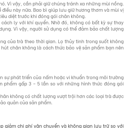
nó. Vì vậy, cần phải giữ chúng tránh xa những mùi nồng.
ề điều này nữa. Bao bì giúp lưu giữ hương thơm và mùi vị
tiêu diệt trước khi đóng gói chân không.
ách ly với khí quyển. Nhờ đó, không có bất kỳ sự thay
 dụng. Vì vậy, người sử dụng có thể đảm bảo chất lượng
ng của trà theo thời gian. Lọ thủy tinh trong suốt không
à hút chân không là cách thức bảo vệ sản phẩm bạn nên
n sự phát triển của nấm hoặc vi khuẩn trong môi trường
ản phẩm gấp 3 – 5 lần so với những hình thức đóng gói
hân không có chất lượng vượt trội hơn các loại trà được
n bảo quản của sản phẩm.
úp giảm chi phí vận chuyển và không gian lưu trữ so với