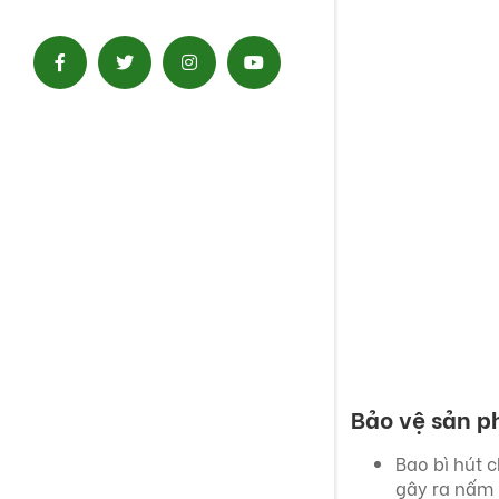
Bảo vệ sản p
Bao bì hút 
gây ra nấm