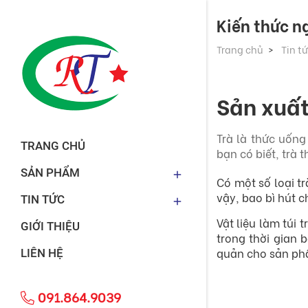
Kiến thức n
Trang chủ
Tin t
Sản xuất
Trà là thức uống
TRANG CHỦ
bạn có biết, trà
SẢN PHẨM
Có một số loại tr
vậy, bao bì hút c
TIN TỨC
Vật liệu làm túi 
GIỚI THIỆU
trong thời gian
quản cho sản ph
LIÊN HỆ
091.864.9039