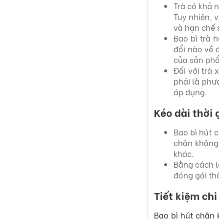
Trà có khả 
Tuy nhiên, 
và hạn chế s
Bao bì trà 
đổi nào về 
của sản phẩ
Đối với trà
phải là phư
áp dụng.
Kéo dài thời
Bao bì hút 
chân không.
khác.
Bằng cách l
đóng gói th
Tiết kiệm ch
Bao bì hút chân 