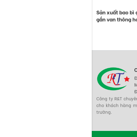
Sản xuất bao bì g
gắn van thông h
Đ
M
Đ
Công ty R&T chuyên
cho khách hàng mộ
trường.