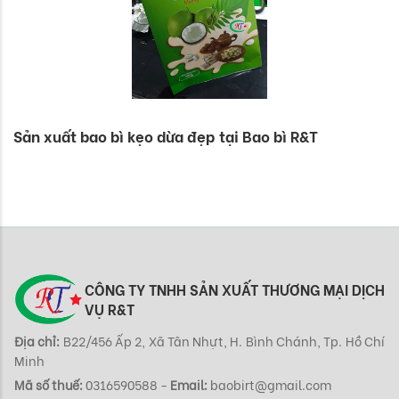
Sản xuất bao bì kẹo dừa đẹp tại Bao bì R&T
CÔNG TY TNHH SẢN XUẤT THƯƠNG MẠI DỊCH
VỤ R&T
Địa chỉ:
B22/456 Ấp 2, Xã Tân Nhựt, H. Bình Chánh, Tp. Hồ Chí
Minh
Mã số thuế:
0316590588 -
Email:
baobirt@gmail.com