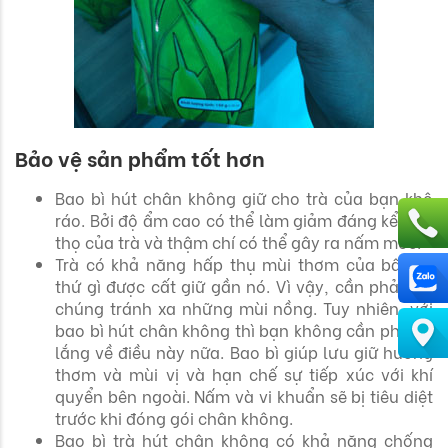
Bảo vệ sản phẩm tốt hơn
Bao bì hút chân không giữ cho trà của bạn khô
ráo. Bởi độ ẩm cao có thể làm giảm đáng kể tuổi
thọ của trà và thậm chí có thể gây ra nấm mốc.
Trà có khả năng hấp thụ mùi thơm của bất cứ
thứ gì được cất giữ gần nó. Vì vậy, cần phải giữ
chúng tránh xa những mùi nồng. Tuy nhiên, với
bao bì hút chân không thì bạn không cần phải lo
lắng về điều này nữa. Bao bì giúp lưu giữ hương
thơm và mùi vị và hạn chế sự tiếp xúc với khí
quyển bên ngoài. Nấm và vi khuẩn sẽ bị tiêu diệt
trước khi đóng gói chân không.
Bao bì trà hút chân không có khả năng chống